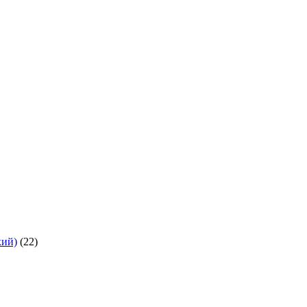
кий)
(22)