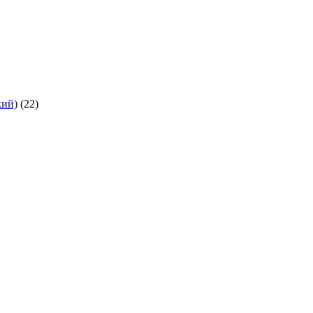
кий)
(22)